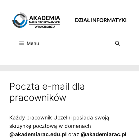
Przeskocz
do
treści
Menu
Poczta e-mail dla
pracowników
Każdy pracownik Uczelni posiada swoją
skrzynkę pocztową w domenach
@akademiarac.edu.pl
oraz
@akademiarac.pl