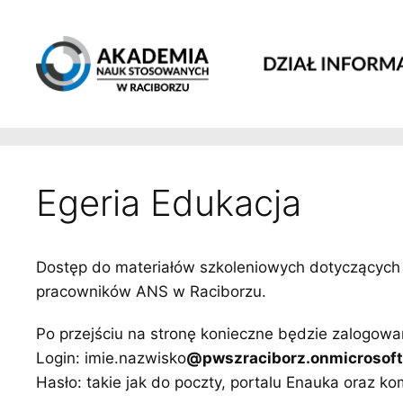
Przeskocz
do
treści
Egeria Edukacja
Dostęp do materiałów szkoleniowych dotyczących
pracowników ANS w Raciborzu.
Po przejściu na stronę konieczne będzie zalogowan
Login: imie.nazwisko
@pwszraciborz.onmicrosof
Hasło: takie jak do poczty, portalu Enauka oraz k