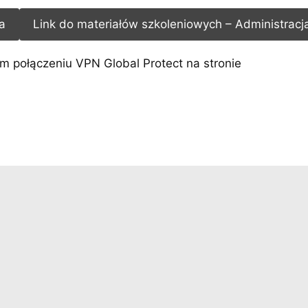
a
Link do materiałów szkoleniowych – Administracj
m połączeniu VPN Global Protect na stronie